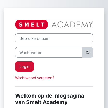
Ga naar hoofdinhoud
Login op Smel
Gebruikersnaam
Wachtwoord
Login
Wachtwoord vergeten?
Welkom op de inlogpagina
van Smelt Academy